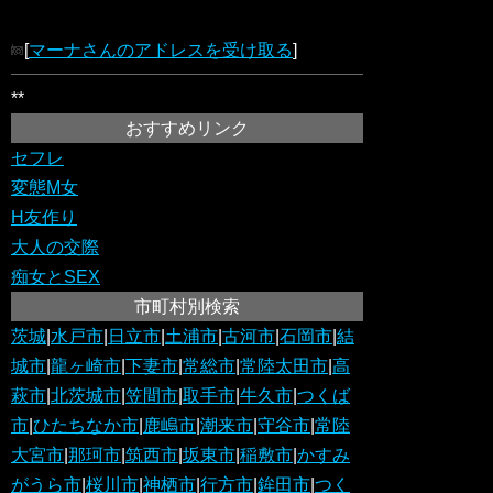
[
マーナさんのアドレスを受け取る
]
**
おすすめリンク
セフレ
変態M女
H友作り
大人の交際
痴女とSEX
市町村別検索
茨城
|
水戸市
|
日立市
|
土浦市
|
古河市
|
石岡市
|
結
城市
|
龍ヶ崎市
|
下妻市
|
常総市
|
常陸太田市
|
高
萩市
|
北茨城市
|
笠間市
|
取手市
|
牛久市
|
つくば
市
|
ひたちなか市
|
鹿嶋市
|
潮来市
|
守谷市
|
常陸
大宮市
|
那珂市
|
筑西市
|
坂東市
|
稲敷市
|
かすみ
がうら市
|
桜川市
|
神栖市
|
行方市
|
鉾田市
|
つく