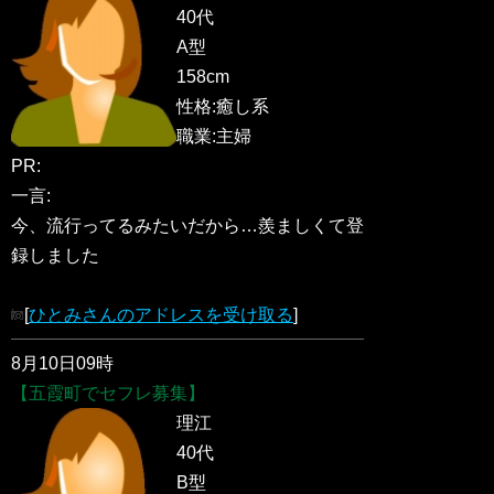
40代
A型
158cm
性格:癒し系
職業:主婦
PR:
一言:
今、流行ってるみたいだから…羨ましくて登
録しました
[
ひとみさんのアドレスを受け取る
]
8月10日09時
【五霞町でセフレ募集】
理江
40代
B型