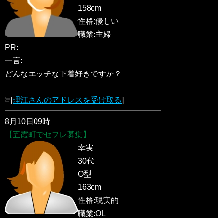
158cm
性格:優しい
職業:主婦
PR:
一言:
どんなエッチな下着好きですか？
[
理江さんのアドレスを受け取る
]
8月10日09時
【五霞町でセフレ募集】
幸実
30代
O型
163cm
性格:現実的
職業:OL