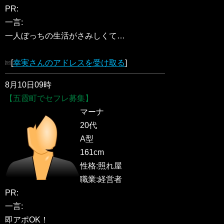
PR:
一言:
一人ぼっちの生活がさみしくて…
[
幸実さんのアドレスを受け取る
]
8月10日09時
【五霞町でセフレ募集】
マーナ
20代
A型
161cm
性格:照れ屋
職業:経営者
PR:
一言:
即アポOK！