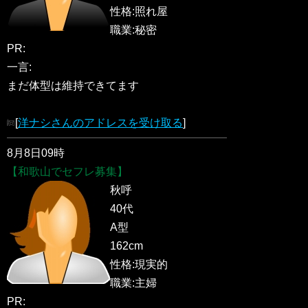
性格:照れ屋
職業:秘密
PR:
一言:
まだ体型は維持できてます
[
洋ナシさんのアドレスを受け取る
]
8月8日09時
【和歌山でセフレ募集】
秋呼
40代
A型
162cm
性格:現実的
職業:主婦
PR: