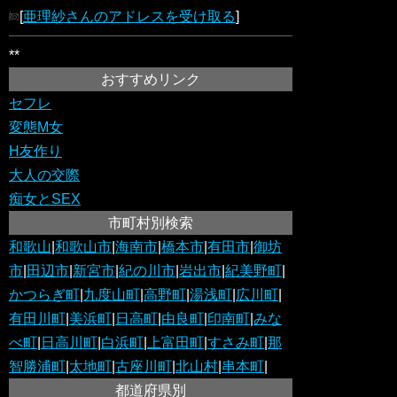
[
亜理紗さんのアドレスを受け取る
]
**
おすすめリンク
セフレ
変態M女
H友作り
大人の交際
痴女とSEX
市町村別検索
和歌山
|
和歌山市
|
海南市
|
橋本市
|
有田市
|
御坊
市
|
田辺市
|
新宮市
|
紀の川市
|
岩出市
|
紀美野町
|
かつらぎ町
|
九度山町
|
高野町
|
湯浅町
|
広川町
|
有田川町
|
美浜町
|
日高町
|
由良町
|
印南町
|
みな
べ町
|
日高川町
|
白浜町
|
上富田町
|
すさみ町
|
那
智勝浦町
|
太地町
|
古座川町
|
北山村
|
串本町
|
都道府県別