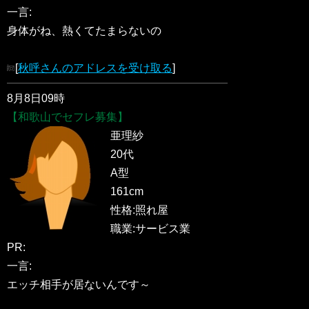
一言:
身体がね、熱くてたまらないの
[
秋呼さんのアドレスを受け取る
]
8月8日09時
【和歌山でセフレ募集】
亜理紗
20代
A型
161cm
性格:照れ屋
職業:サービス業
PR:
一言:
エッチ相手が居ないんです～