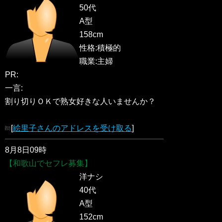
50代
A型
158cm
性格:積極的
職業:主婦
PR:
一言:
割り切りＯＫで熟女好きな人いませんか？
[
絵里子さんのアドレスを受け取る
]
8月8日09時
【和歌山でセフレ募集】
洋ナシ
40代
A型
152cm